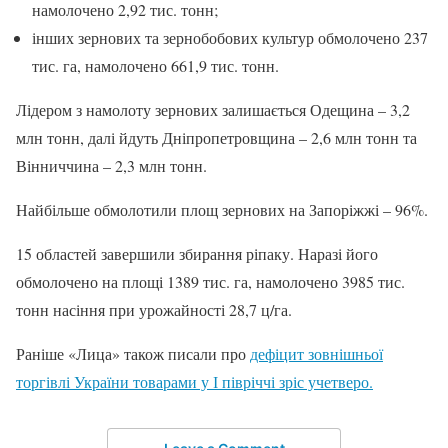
намолочено 2,92 тис. тонн;
інших зернових та зернобобових культур обмолочено 237
тис. га, намолочено 661,9 тис. тонн.
Лідером з намолоту зернових залишається Одещина – 3,2
млн тонн, далі йдуть Дніпропетровщина – 2,6 млн тонн та
Вінниччина – 2,3 млн тонн.
Найбільше обмолотили площ зернових на Запоріжжі – 96%.
15 областей завершили збирання ріпаку. Наразі його
обмолочено на площі 1389 тис. га, намолочено 3985 тис.
тонн насіння при урожайності 28,7 ц/га.
Раніше «Лица» також писали про
дефіцит зовнішньої
торгівлі України товарами у І півріччі зріс учетверо.