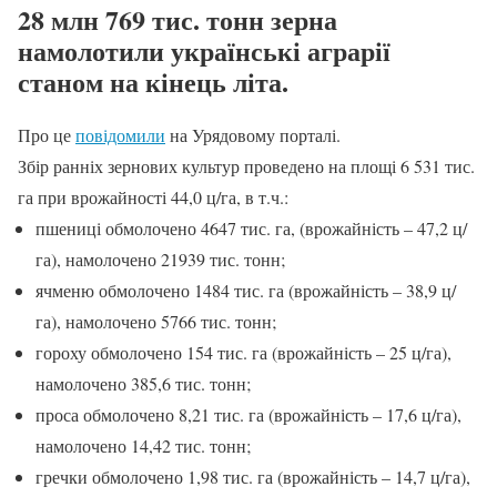
28 млн 769 тис. тонн зерна
намолотили українські аграрії
станом на кінець літа.
Про це
повідомили
на Урядовому порталі.
Збір ранніх зернових культур проведено на площі 6 531 тис.
га при врожайності 44,0 ц/га, в т.ч.:
пшениці обмолочено 4647 тис. га, (врожайність – 47,2 ц/
га), намолочено 21939 тис. тонн;
ячменю обмолочено 1484 тис. га (врожайність – 38,9 ц/
га), намолочено 5766 тис. тонн;
гороху обмолочено 154 тис. га (врожайність – 25 ц/га),
намолочено 385,6 тис. тонн;
проса обмолочено 8,21 тис. га (врожайність – 17,6 ц/га),
намолочено 14,42 тис. тонн;
гречки обмолочено 1,98 тис. га (врожайність – 14,7 ц/га),