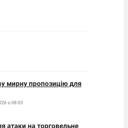
ву мирну пропозицію для
026 о 08:03
сля атаки на торговельне