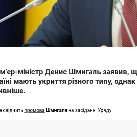
м’єр-міністр Денис Шмигаль заявив, що
аїні мають укриття різного типу, однак
ивніше.
е свідчить
промова
Шмигаля
на засіданні Уряду