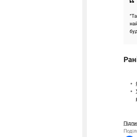
“Та
най
буд
Ран
Підпи
Поділ