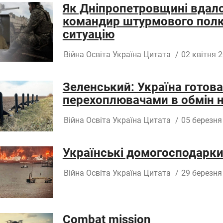
Як Дніпропетровщині вдало
командир штурмового полк
ситуацію
Війна
Освіта
Україна
Цитата
/
02 квітня 2
Зеленський: Україна готов
перехоплювачами в обмін на
Війна
Освіта
Україна
Цитата
/
05 березня
Українські домогосподарк
Війна
Освіта
Україна
Цитата
/
29 березня
Combat mission