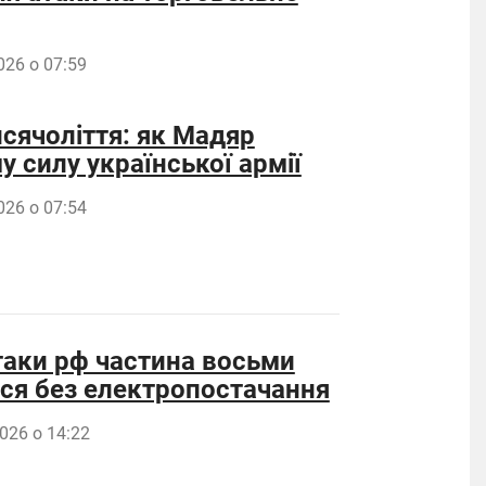
026 о 07:59
сячоліття: як Мадяр
 силу української армії
026 о 07:54
таки рф частина восьми
ся без електропостачання
026 о 14:22