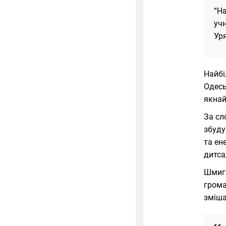
“На
учн
Уря
Найбі
Одесь
якна
За сл
збуду
та ен
дитса
Шмига
грома
зміша