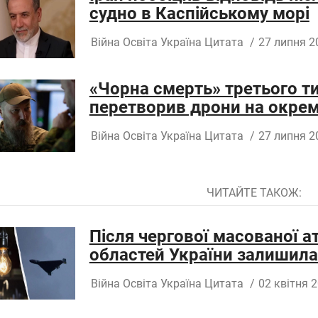
судно в Каспійському морі
Війна
Освіта
Україна
Цитата
/
27 липня 2
«Чорна смерть» третього ти
перетворив дрони на окрему
Війна
Освіта
Україна
Цитата
/
27 липня 2
ЧИТАЙТЕ ТАКОЖ:
Після чергової масованої а
областей України залишила
Війна
Освіта
Україна
Цитата
/
02 квітня 2