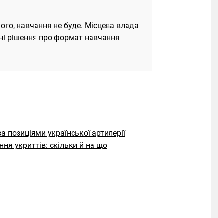
ного, навчання не буде. Місцева влада
чні рішення про формат навчання
 позиціями української артилерії
ня укриттів: скільки й на що