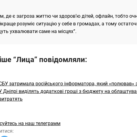
м, де є загроза життю чи здоров’ю дітей, офлайн, тобто оч
краще розуміє ситуацію у себе в громадах, а тому остато
уть ухвалювати саме на місцях”.
іше “Лица” повідомляли:
СБУ затримала російського інформатора, який «полював» за
У Дніпрі виділять додаткові гроші з бюджету на облаштуван
витратять
суйтесь на наш телеграмм
итися: