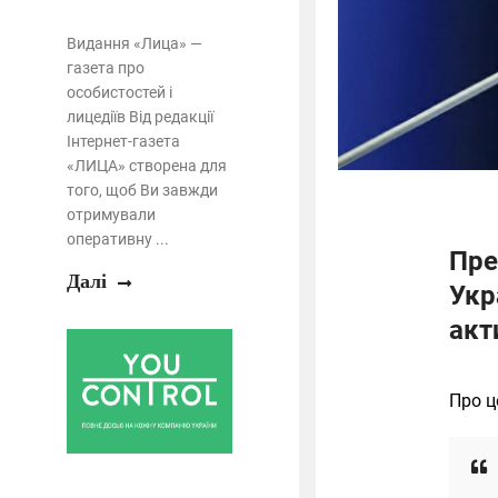
Видання «Лица» —
газета про
особистостей і
лицедіїв Від редакції
Інтернет-газета
«ЛИЦА» створена для
того, щоб Ви завжди
отримували
оперативну ...
Пре
Далі
Укр
акт
Про ц