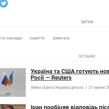
МІТКИ
ітні заклади
укриття
Шмигаль
ОСТАННІ:
Україна та США готують но
Росії — Reuters
Війна
Освіта
Україна
Цитата
/
27 липня 2
Іран пообіцяв відповідь пі