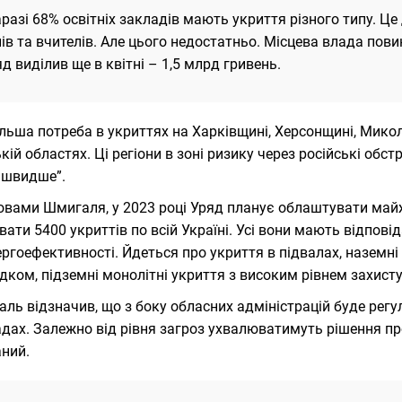
разі 68% освітніх закладів мають укриття різного типу. Це
ів та вчителів. Але цього недостатньо. Місцева влада пови
д виділив ще в квітні – 1,5 млрд гривень.
льша потреба в укриттях на Харківщині, Херсонщині, Микол
кій областях. Ці регіони в зоні ризику через російські обс
йшвидше”.
овами Шмигаля, у 2023 році Уряд планує облаштувати майж
вати 5400 укриттів по всій Україні. Усі вони мають відповід
ергоефективності. Йдеться про укриття в підвалах, наземні
дком, підземні монолітні укриття з високим рівнем захисту
ль відзначив, що з боку обласних адміністрацій буде регул
дах. Залежно від рівня загроз ухвалюватимуть рішення пр
ний.