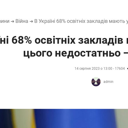
вини
Війна
В Україні 68% освітніх закладів мают
➜
➜
їні 68% освітніх закладі
цього недостатньо
14 серпня 2023 о 13:00 - 17604
admin