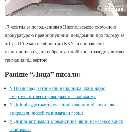
17 жовтня за погодженням з Нікопольською окружною
прокуратурою правопопушниці повідомили про підозру за
ч.1 ст.115 (умисне вбивство) ККУ та направлено
клопотання в суд про обрання запобіжного заходу у вигляді
тримання під вартою.
Раніше “Лица” писали:
У Павлограді затримали нападника, який наніс
смертельні тілесні ушкодження знайомому
У Дніпрі судитимуть учасників злочинної групи, які
викрадали людей та вимагали гроші
У Дніпрі затримали зловмисника, який намагався вбити
знайомого