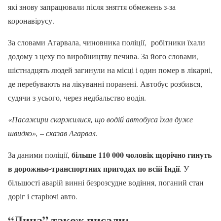
які знову запрацювали після зняття обмежень з-за
коронавірусу.
За словами Агарвала, чиновника поліції, робітники їхали
додому з цеху по виробництву печива. За його словами,
шістнадцять людей загинули на місці і один помер в лікарні,
де перебувають на лікуванні поранені. Автобус розбився,
судячи з усього, через недбальство водія.
«Пасажири скаржилися, що водій автобуса їхав дуже
швидко», – сказав Агарвал.
більше 110 000 чоловік щорічно гинуть
За даними поліції,
в дорожньо-транспортних пригодах по всій Індії
. У
більшості аварій винні безрозсудне водіння, поганий стан
доріг і старіючі авто.
“Лица” також писали: