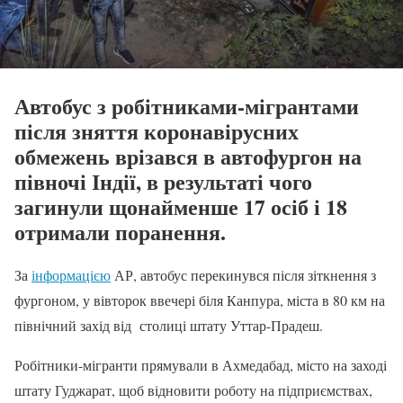
Автобус з робітниками-мігрантами
після зняття коронавірусних
обмежень врізався в автофургон на
півночі Індії, в результаті чого
загинули щонайменше 17 осіб і 18
отримали поранення.
За
інформацією
АР, автобус перекинувся після зіткнення з
фургоном, у вівторок ввечері біля Канпура, міста в 80 км на
північний захід від столиці штату Уттар-Прадеш.
Робітники-мігранти прямували в Ахмедабад, місто на заході
штату Гуджарат, щоб відновити роботу на підприємствах,