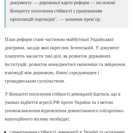
документу — дорожньої карти реформ — на основі
Концепту посилення стійкості з урахуванням
пропозицій партнерів”, — зазначив прем’єр.
План реформ стане частиною майбутньої Української
доктрини, засади якої окреслив Зеленський. У документ
планують закласти такі цілі, як розвиток державних
інституцій, розвиток конкурентної економіки та зміцнення
взаємодії між державою, бізнес-середовищем і
громадянським суспільством.
У Концепті посилення стійкості демократії йдеться, що в
умовах відбиття агресії РФ проти України та з метою
унеможливлення відновлення демонтованого олігархічно-
корупційного впливу необхідні:
гарантування стійкості демократії в Україні та остаточне