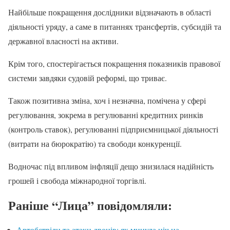
Найбільше покращення дослідники відзначають в області
діяльності уряду, а саме в питаннях трансфертів, субсидій та
державної власності на активи.
Крім того, спостерігається покращення показників правової
системи завдяки судовій реформі, що триває.
Також позитивна зміна, хоч і незначна, помічена у сфері
регулювання, зокрема в регулюванні кредитних ринків
(контроль ставок), регулюванні підприємницької діяльності
(витрати на бюрократію) та свободи конкуренції.
Водночас під впливом інфляції дещо знизилася надійність
грошей і свобода міжнародної торгівлі.
Раніше “Лица” повідомляли:
Артобстріли та атаки дронів: як минула ніч на