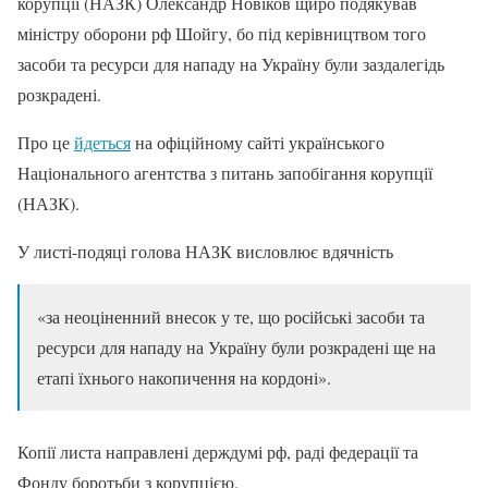
корупції (НАЗК) Олександр Новіков щиро подякував
міністру оборони рф Шойгу, бо під керівництвом того
засоби та ресурси для нападу на Україну були заздалегідь
розкрадені.
Про це
йдеться
на офіційному сайті українського
Національного агентства з питань запобігання корупції
(НАЗК).
У листі-подяці голова НАЗК висловлює вдячність
«за неоціненний внесок у те, що російські засоби та
ресурси для нападу на Україну були розкрадені ще на
етапі їхнього накопичення на кордоні».
Копії листа направлені держдумі рф, раді федерації та
Фонду боротьби з корупцією.