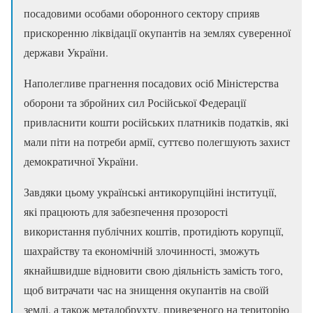
посадовими особами оборонного сектору сприяв
прискоренню ліквідації окупантів на землях суверенної
держави України.
Наполегливе прагнення посадових осіб Міністерства
оборони та збройних сил Російської Федерації
привласнити кошти російських платників податків, які
мали піти на потреби армії, суттєво полегшують захист
демократичної України.
Завдяки цьому українські антикорупційні інституції,
які працюють для забезпечення прозорості
використання публічних коштів, протидіють корупції,
шахрайству та економічній злочинності, зможуть
якнайшвидше відновити свою діяльність замість того,
щоб витрачати час на знищення окупантів на своїй
землі, а також металобрухту, привезеного на територію