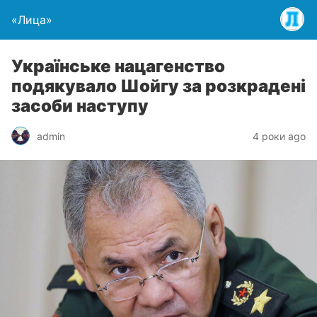
«Лица»
Українське нацагенство
подякувало Шойгу за розкрадені
засоби наступу
admin
4 роки ago