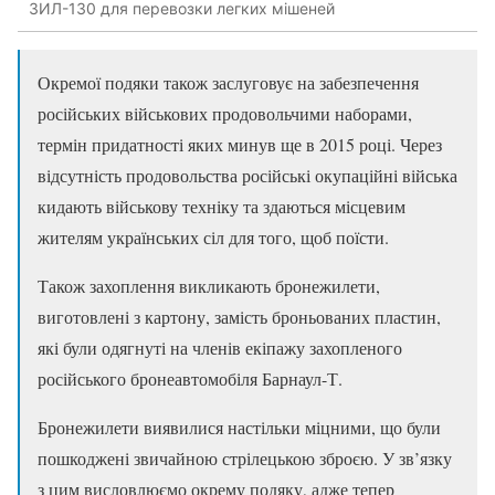
ЗИЛ-130 для перевозки легких мішеней
Окремої подяки також заслуговує на забезпечення
російських військових продовольчими наборами,
термін придатності яких минув ще в 2015 році. Через
відсутність продовольства російські окупаційні війська
кидають військову техніку та здаються місцевим
жителям українських сіл для того, щоб поїсти.
Також захоплення викликають бронежилети,
виготовлені з картону, замість броньованих пластин,
які були одягнуті на членів екіпажу захопленого
російського бронеавтомобіля Барнаул-Т.
Бронежилети виявилися настільки міцними, що були
пошкоджені звичайною стрілецькою зброєю. У зв’язку
з цим висловлюємо окрему подяку, адже тепер