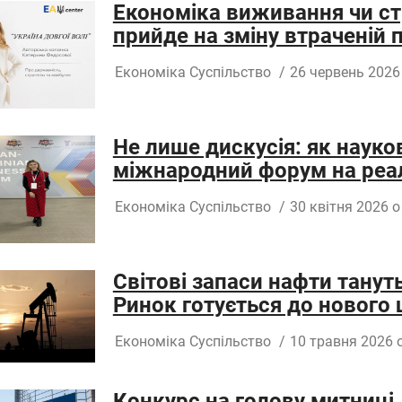
Економіка виживання чи ст
прийде на зміну втраченій
Економіка
Суспільство
/
26 червень 2026
Не лише дискусія: як науко
міжнародний форум на реа
Економіка
Суспільство
/
30 квітня 2026 о
Світові запаси нафти тану
Ринок готується до нового 
Економіка
Суспільство
/
10 травня 2026 о
Конкурс на голову митниці