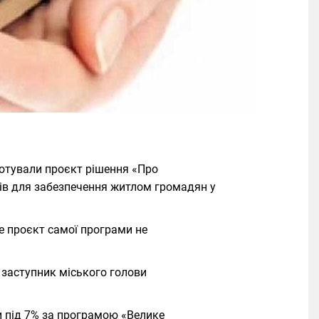
готували проєкт рішення «Про
ів для забезпечення житлом громадян у
е проєкт самої програми не
заступник міського голови
и під 7% за програмою «Велике