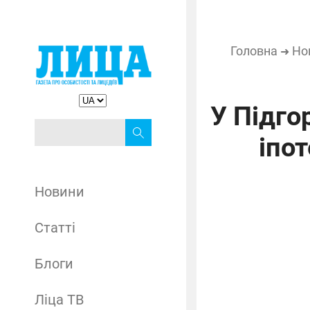
Головна
Но
➜
У Підго
іпо
Новини
Статті
Блоги
Ліца ТВ