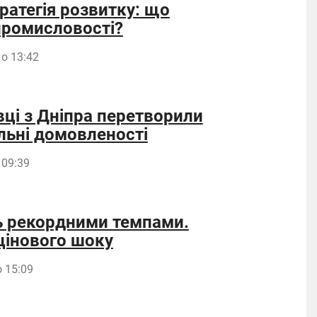
ратегія розвитку: що
 промисловості?
 о 13:42
вці з Дніпра перетворили
льні домовленості
 09:39
ть рекордними темпами.
цінового шоку
 15:09