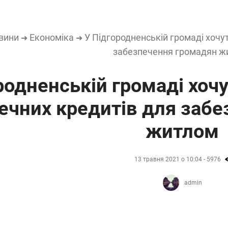
вини
Економіка
У Підгородненській громаді хочу
➜
➜
забезпечення громадян ж
родненській громаді хоч
течних кредитів для заб
житлом
13 травня 2021 о 10:04 - 5976
admin