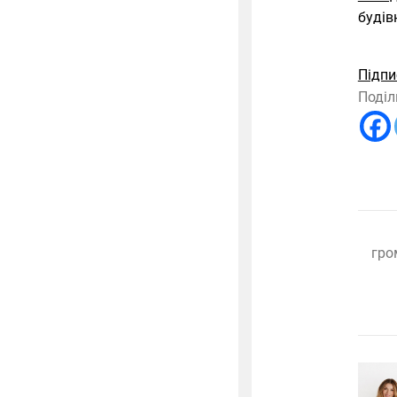
будів
Підпи
Поділ
гро