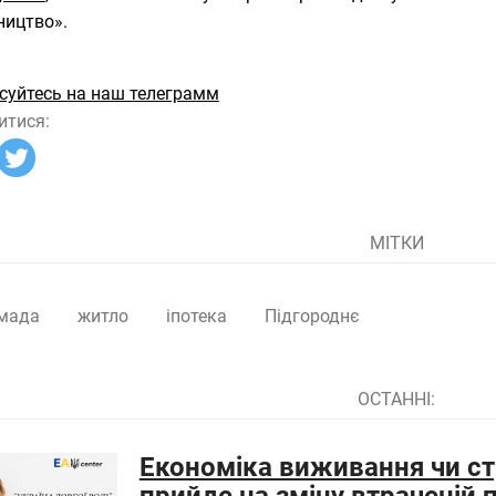
ництво».
суйтесь на наш телеграмм
итися:
МІТКИ
мада
житло
іпотека
Підгороднє
ОСТАННІ:
Економіка виживання чи ст