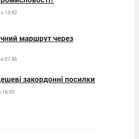
 промисловості?
 о 13:42
ичний маршрут через
 о 07:46
дешеві закордонні посилки
 16:55