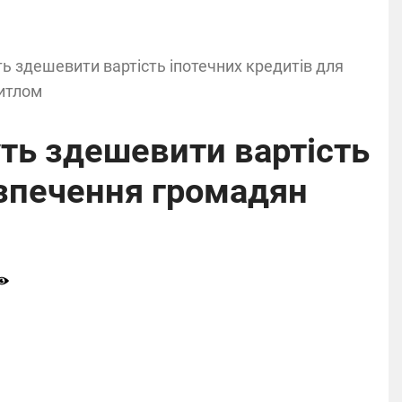
ть здешевити вартість іпотечних кредитів для
итлом
уть здешевити вартість
езпечення громадян