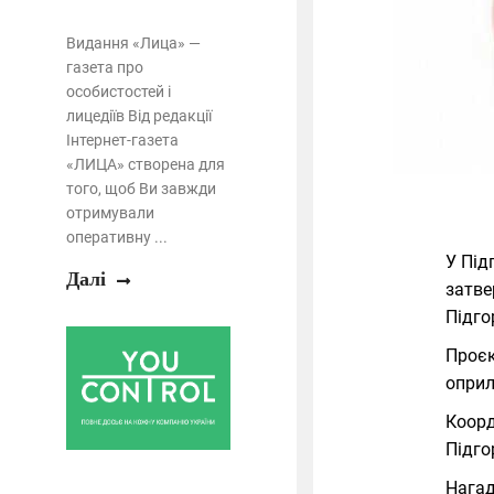
Видання «Лица» —
газета про
особистостей і
лицедіїв Від редакції
Інтернет-газета
«ЛИЦА» створена для
того, щоб Ви завжди
отримували
оперативну ...
У Під
Далі
затве
Підго
Проє
опри
Коорд
Підго
Нага