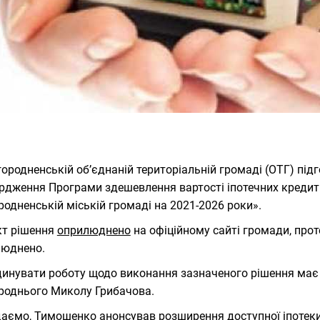
городненській об’єднаній територіальній громаді (ОТГ) під
рдження Програми здешевлення вартості іпотечних кредит
родненській міській громаді на 2021-2026 роки».
кт рішення
оприлюднено
на офіційному сайті громади, прот
люднено.
инувати роботу щодо виконання зазначеного рішення має 
роднього Миколу Грибачова.
даємо
, Тимошенко анонсував розширення доступної іпотек