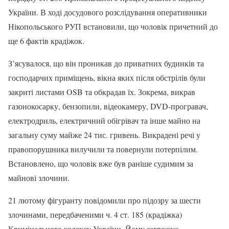
України. В ході досудового розслідування оперативники
Нікопольського РУП встановили, що чоловік причетний до
ще 6 фактів крадіжок.
З’ясувалося, що він проникав до приватних будинків та
господарчих приміщень, вікна яких після обстрілів були
закриті листами OSB та обкрадав їх. Зокрема, викрав
газонокосарку, бензопили, відеокамеру, DVD-програвач,
електродриль, електричний обігрівач та інше майно на
загальну суму майже 24 тис. гривень. Викрадені речі у
правопорушника вилучили та повернули потерпілим.
Встановлено, що чоловік вже був раніше судимим за
майнові злочини.
21 лютому фігуранту повідомили про підозру за шести
злочинами, передбаченими ч. 4 ст. 185 (крадіжка)
Кримінального кодексу України. Йому загрожує