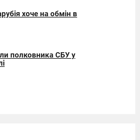
рубія хоче на обмін в
били полковника СБУ у
лі