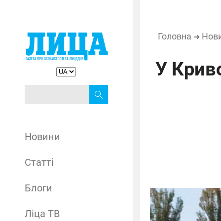
Головна
Нов
➜
У Крив
Новини
Статті
Блоги
Ліца ТВ