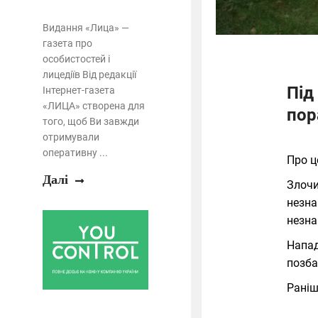
Видання «Лица» —
газета про
особистостей і
лицедіїв Від редакції
Під
Інтернет-газета
«ЛИЦА» створена для
пор
того, щоб Ви завжди
отримували
оперативну ...
Про 
Далі
Злочи
незна
незна
Напад
позба
Раніш