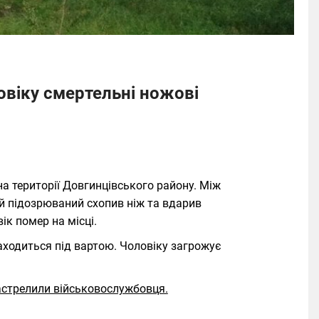
овіку смертельні ножові
на території Довгинцівського району. Між
ий підозрюваний схопив ніж та вдарив
ік помер на місці.
аходиться під вартою. Чоловіку загрожує
застрелили військовослужбовця.