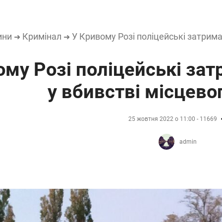
ини
Кримінал
У Кривому Розі поліцейські затрим
➜
➜
ому Розі поліцейські за
у вбивстві місцево
25 жовтня 2022 о 11:00 - 11669
admin