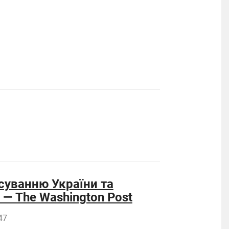
суванню України та
— The Washington Post
47