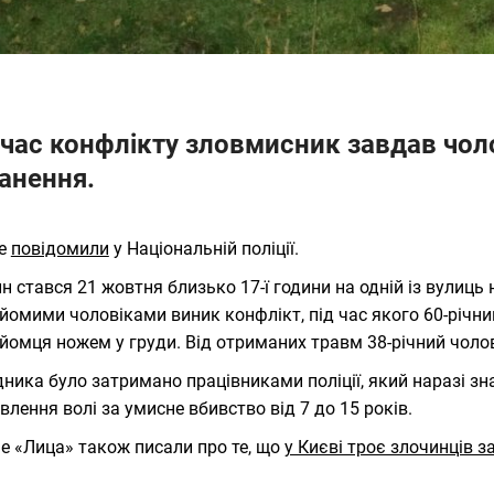
 час конфлікту зловмисник завдав чол
анення.
це
повідомили
у Національній поліції.
н стався 21 жовтня близько 17-ї години на одній із вулиць 
йомими чоловіками виник конфлікт, під час якого 60-річн
йомця ножем у груди. Від отриманих травм 38-річний чолов
ника було затримано працівниками поліції, який наразі зн
влення волі за умисне вбивство від 7 до 15 років.
е «Лица» також писали про те, що
у Києві троє злочинців 