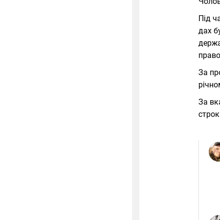
Чолов
Під ч
дах б
держа
право
За пр
річно
За вк
строк