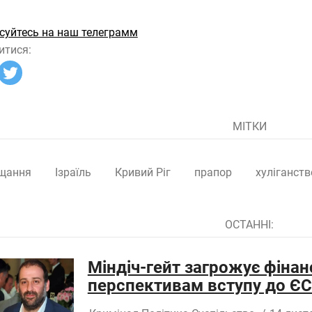
суйтесь на наш телеграмм
итися:
МІТКИ
щання
Ізраїль
Кривий Ріг
прапор
хуліганств
ОСТАННІ:
Міндіч-гейт загрожує фінан
перспективам вступу до ЄС 