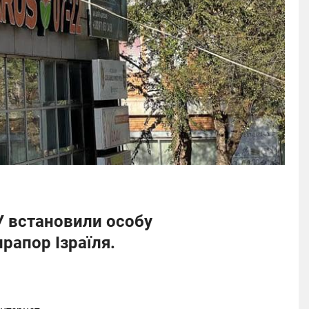
У встановили особу
рапор Ізраїля.