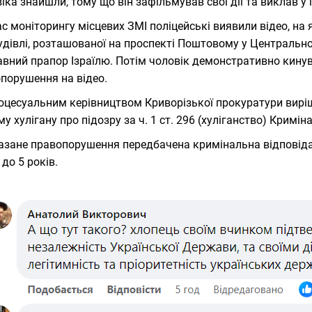
іка знайшли, тому що він зафільмував свої дії та виклав у 
ас моніторингу місцевих ЗМІ поліцейські виявили відео, н
удівлі, розташованої на проспекті Поштовому у Центрально-
вний прапор Ізраїлю. Потім чоловік демонстративно кинув
порушення на відео.
оцесуальним керівництвом Криворізької прокуратури вирі
му хулігану про підозру за ч. 1 ст. 296 (хуліганство) Кримі
азане правопорушення передбачена кримінальна відповідал
 до 5 років.