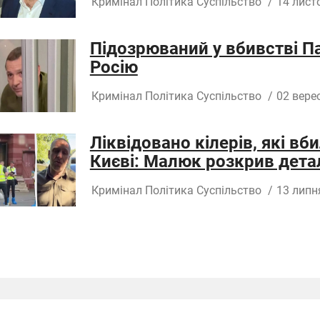
Кримінал
Політика
Суспільство
/
14 лист
Підозрюваний у вбивстві Па
Росію
Кримінал
Політика
Суспільство
/
02 вере
Ліквідовано кілерів, які в
Києві: Малюк розкрив дета
Кримінал
Політика
Суспільство
/
13 липн