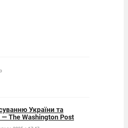
о
суванню України та
— The Washington Post