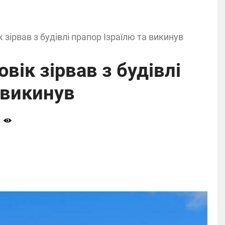
к зірвав з будівлі прапор Ізраїлю та викинув
вік зірвав з будівлі
 викинув
4