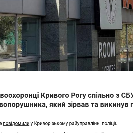
воохоронці Кривого Рогу спільно з СБ
вопорушника, який зірвав та викинув п
це
повідомили
у Криворізькому райуправлінні поліції.