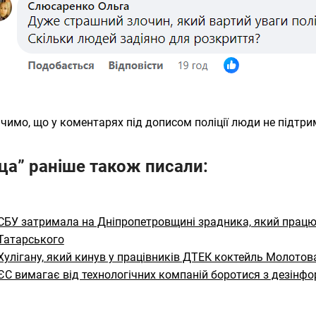
чимо, що у коментарях під дописом поліції люди не підтрима
ца” раніше також писали:
СБУ затримала на Дніпропетровщині зрадника, який працю
Татарського
Хулігану, який кинув у працівників ДТЕК коктейль Молотов
ЄС вимагає від технологічних компаній боротися з дезінфор