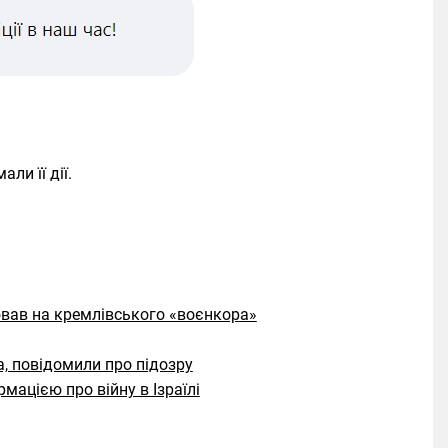
ли її дії.
вав на кремлівського «воєнкора»
а, повідомили про підозру
мацією про війну в Ізраїлі