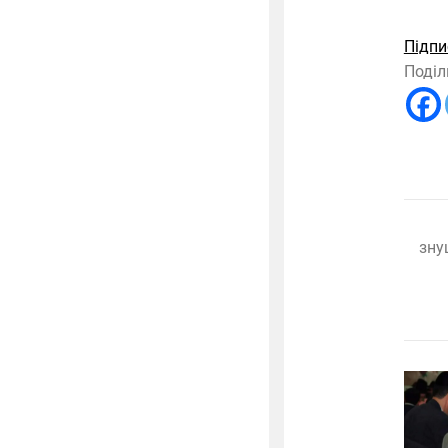
Підпи
Поділ
зну