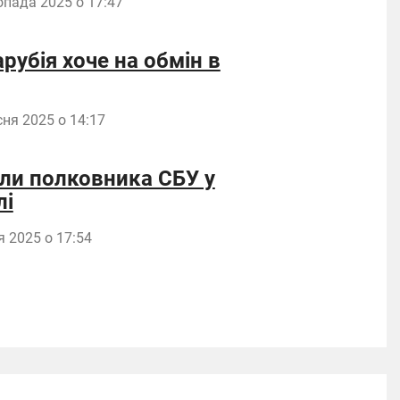
опада 2025 о 17:47
рубія хоче на обмін в
сня 2025 о 14:17
били полковника СБУ у
лі
я 2025 о 17:54