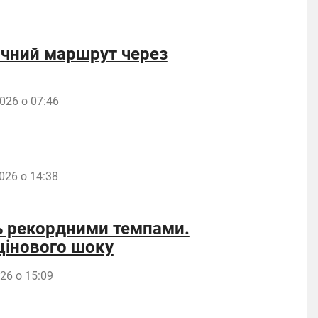
ичний маршрут через
026 о 07:46
026 о 14:38
ть рекордними темпами.
цінового шоку
26 о 15:09