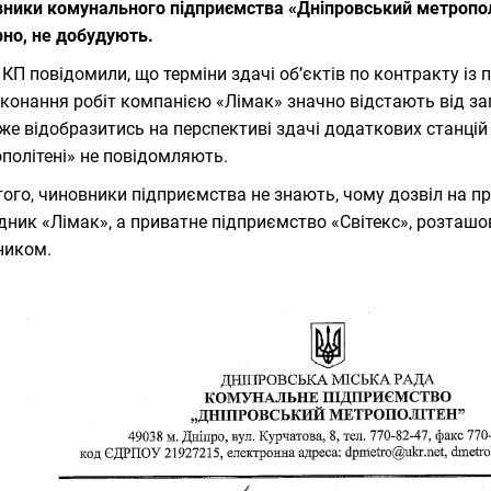
ники комунального підприємства «Дніпровський метрополі
рно, не добудують.
у КП повідомили, що терміни здачі об’єктів по контракту із
конання робіт компанією «Лімак» значно відстають від за
же відобразитись на перспективі здачі додаткових станцій
політені» не повідомляють.
того, чиновники підприємства не знають, чому дозвіл на п
дник «Лімак», а приватне підприємство «Світекс», розташо
ником.