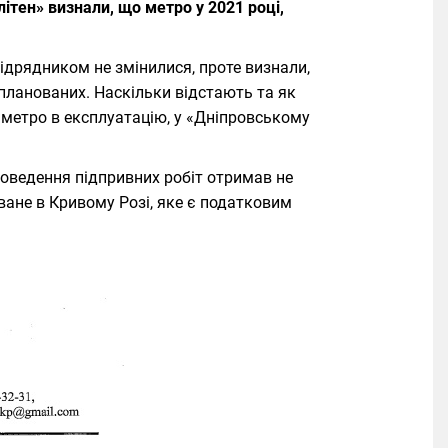
тен» визнали, що метро у 2021 році,
 підрядником не змінилися, проте визнали,
планованих. Наскільки відстають та як
 метро в експлуатацію, у «Дніпровському
роведення підпривних робіт отримав не
ване в Кривому Розі, яке є податковим