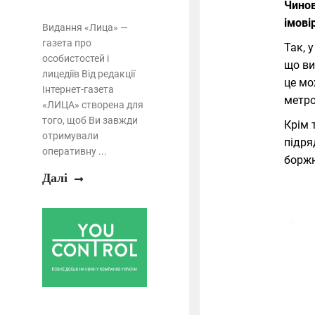
Чинов
імові
Видання «Лица» —
газета про
Так, 
особистостей і
що ви
лицедіїв Від редакції
це мо
Інтернет-газета
метро
«ЛИЦА» створена для
того, щоб Ви завжди
Крім 
отримували
підря
оперативну ...
борж
Далі