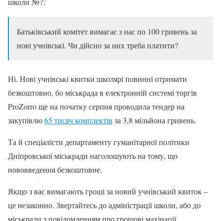
школи №7:
Батьківський комітет вимагає з нас по 100 гривень за
нові учнівські. Чи дійсно за них треба платити?
Ні. Нові учнівські квитки школярі повинні отримати
безкоштовно, бо міськрада в електронній системі торгів
ProZorro ще на початку серпня проводила тендер на
закупівлю
65 тисяч комплектів
за 3,8 мільйона гривень.
Та й спеціалісти департаменту гуманітарної політики
Дніпровської міськради наголошують на тому, що
нововведення безкоштовне.
Якщо з вас вимагають гроші за новий учнівський квиток –
це незаконно. Звертайтесь до адміністрації школи, або до
міськради з повідомленням про грошові махінації.