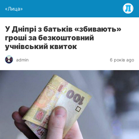
«Лица»
У Дніпрі з батьків «збивають»
гроші за безкоштовний
учнівський квиток
admin
6 років ago