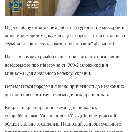
Під час обшуків за місцем роботи фігуранта правоохоронці
вилучили медичну документацію, чорнові записи і мобільні
термінали, що містять докази протиправної діяльності.
Наразі в рамках кримінального провадження посадовцю
повідомлено про підозру за ст. 369-2 (зловживання
впливом) Кримінального кодексу України.
Перевіряється інформація щодо причетності до незаконних
дій інших осіб, в тому числі медичних працівників.
Викриття протиправної схеми здійснювалось
співробітниками Управління СБУ у Дніпропетровській
області спільно зі слідчими Нацполіції за процесуального
керівництва Спеціалізованої прокуратури у сфері оборони