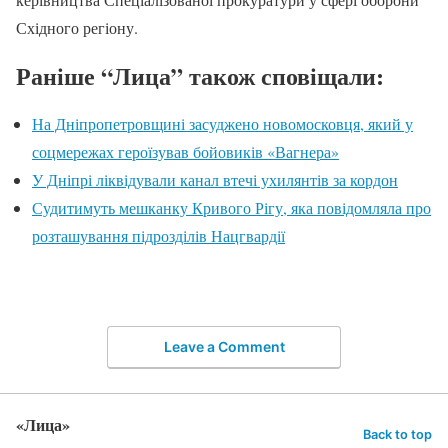
Східного регіону.
Раніше “Лица” також сповіщали:
На Дніпропетровщині засуджено новомосковця, який у
соцмережах героїзував бойовиків «Вагнера»
У Дніпрі ліквідували канал втечі ухилянтів за кордон
Судитимуть мешканку Кривого Рігу, яка повідомляла про
розташування підрозділів Нацгвардії
Leave a Comment
«Лица»
Back to top