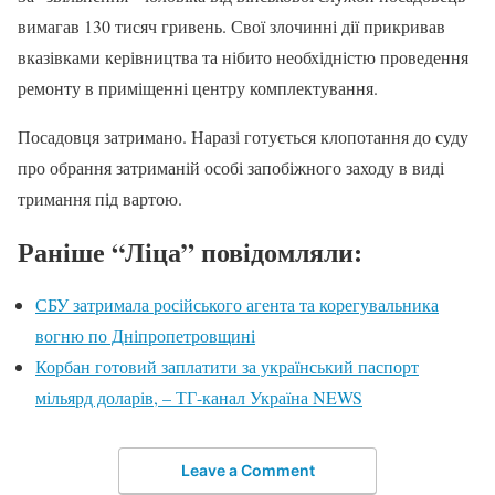
вимагав 130 тисяч гривень. Свої злочинні дії прикривав
вказівками керівництва та нібито необхідністю проведення
ремонту в приміщенні центру комплектування.
Посадовця затримано. Наразі готується клопотання до суду
про обрання затриманій особі запобіжного заходу в виді
тримання під вартою.
Раніше “Ліца” повідомляли:
СБУ затримала російського агента та корегувальника
вогню по Дніпропетровщині
Корбан готовий заплатити за український паспорт
мільярд доларів, – ТГ-канал Україна NEWS
Leave a Comment