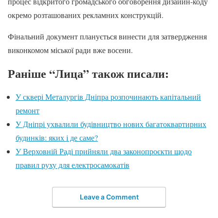
процес відкритого громадського обговорення дизаийн-коду
окремо розташованих рекламних конструкцій.
Фінальний документ планується винести для затвердження
виконкомом міської ради вже восени.
Раніше “Лица” також писали:
У сквері Металургів Дніпра розпочинають капітальний
ремонт
У Дніпрі ухвалили будівництво нових багатоквартирних
будинків: яких і де саме?
У Верховній Раді прийняли два законопроєкти щодо
правил руху для електросамокатів
Leave a Comment