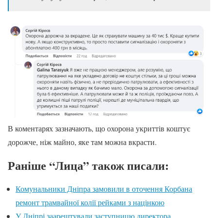
В коментарях зазначають, що охорона укриттів коштує
дорожче, ніж майно, яке там можна вкрасти.
Раніше “Лица” також писали:
Комунальники Дніпра замовили в оточення Корбана
ремонт трамвайної колії рейками з націнкою
У Дніпрі заарештували заступницю директора