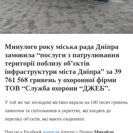
Минулого року міська рада Дніпра
замовила “послуги з патрулювання
території поблизу об’єктів
інфраструктури міста Дніпра” за 39
761 568 гривень у охоронної фірми
ТОВ “Служба охорони “ДЖЕБ”.
У той же час несвідомі містяни вкрали на 100 тисяч гривень
лампочок та світильників в укриттях, які входять до
переліку об’єктів, які мають охороняти.
Михайло
Про це у Facebook
написав
блогер з Дніпра