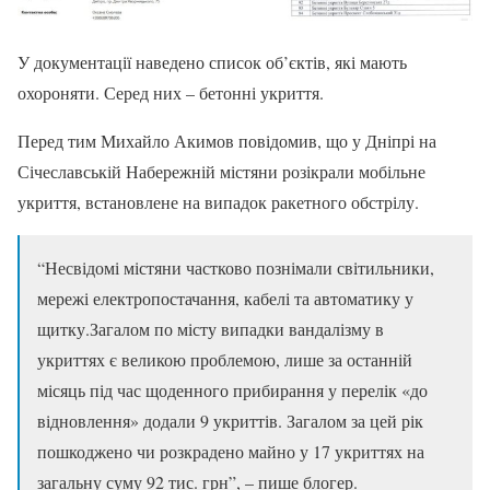
У документації наведено список об’єктів, які мають
охороняти. Серед них – бетонні укриття.
Перед тим Михайло Акимов повідомив, що у Дніпрі на
Січеславській Набережній містяни розікрали мобільне
укриття, встановлене на випадок ракетного обстрілу.
“Несвідомі містяни частково познімали світильники,
мережі електропостачання, кабелі та автоматику у
щитку.Загалом по місту випадки вандалізму в
укриттях є великою проблемою, лише за останній
місяць під час щоденного прибирання у перелік «до
відновлення» додали 9 укриттів. Загалом за цей рік
пошкоджено чи розкрадено майно у 17 укриттях на
загальну суму 92 тис. грн”, – пише блогер.