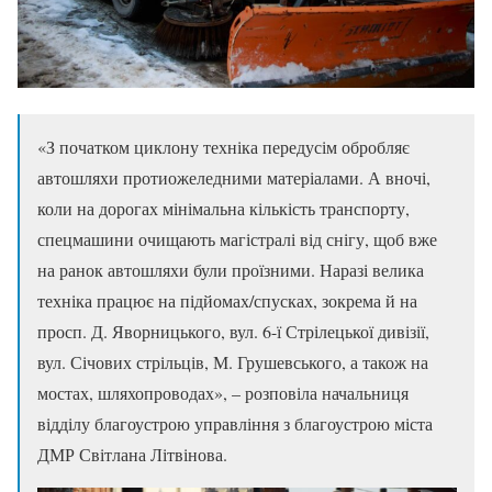
«З початком циклону техніка передусім обробляє
автошляхи протиожеледними матеріалами. А вночі,
коли на дорогах мінімальна кількість транспорту,
спецмашини очищають магістралі від снігу, щоб вже
на ранок автошляхи були проїзними. Наразі велика
техніка працює на підйомах/спусках, зокрема й на
просп. Д. Яворницького, вул. 6-ї Стрілецької дивізії,
вул. Січових стрільців, М. Грушевського, а також на
мостах, шляхопроводах», – розповіла начальниця
відділу благоустрою управління з благоустрою міста
ДМР Світлана Літвінова.