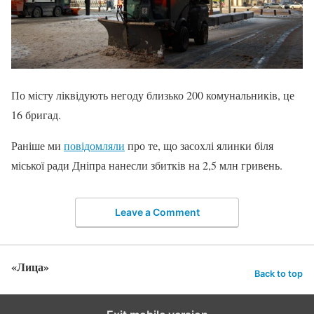
По місту ліквідують негоду близько 200 комунальників, це
16 бригад.
Раніше ми
повідомляли
про те, що засохлі ялинки біля
міської ради Дніпра нанесли збитків на 2,5 млн гривень.
Leave a Comment
«Лица»
Back to top