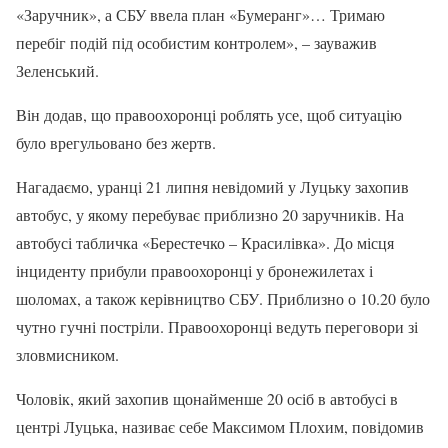
«Заручник», а СБУ ввела план «Бумеранг»… Тримаю
перебіг подій під особистим контролем», – зауважив
Зеленський.
Він додав, що правоохоронці роблять усе, щоб ситуацію
було врегульовано без жертв.
Нагадаємо, уранці 21 липня невідомий у Луцьку захопив
автобус, у якому перебуває приблизно 20 заручників. На
автобусі табличка «Берестечко – Красилівка». До місця
інциденту прибули правоохоронці у бронежилетах і
шоломах, а також керівництво СБУ. Приблизно о 10.20 було
чутно гучні постріли. Правоохоронці ведуть переговори зі
зловмисником.
Чоловік, який захопив щонайменше 20 осіб в автобусі в
центрі Луцька, називає себе Максимом Плохим, повідомив