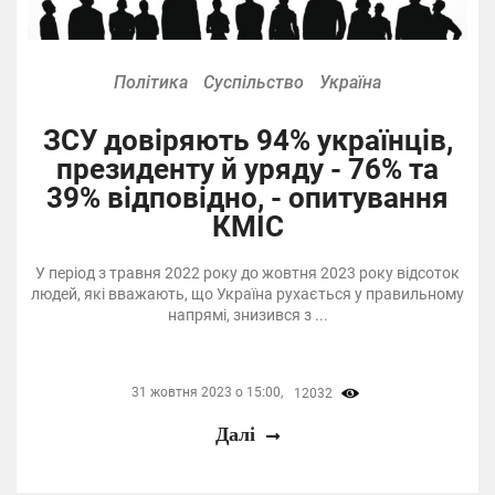
Політика
Суспільство
Україна
ЗСУ довіряють 94% українців,
президенту й уряду - 76% та
39% відповідно, - опитування
КМІС
У період з травня 2022 року до жовтня 2023 року відсоток
людей, які вважають, що Україна рухається у правильному
напрямі, знизився з ...
31 жовтня 2023 о 15:00,
12032
Далі