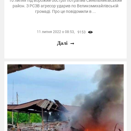
10 липня під ворожий обстріл потрапив Синельниківський
район. З РСЗВ агресор ударив по Великомихайлівській
громаді. Про це повідомили в ...
11 липня 2022 о 08:53,
9153
Далі