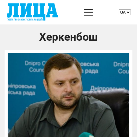
Херкенбош