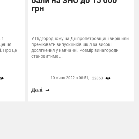
бали на ЗНО до 15 000
грн
 1
У Підгородному на Дніпропетровщині вирішили
ищення
преміювати випускників шкіл за високі
і. Про це
досягнення у навчанні. Розмір винагороди
становитиме ...
10 січня 2022 о 08:51,
22863
Далі