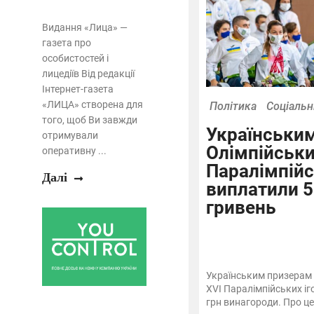
Видання «Лица» —
газета про
особистостей і
лицедіїв Від редакції
Інтернет-газета
«ЛИЦА» створена для
Політика
Соціальн
того, щоб Ви завжди
Українськи
отримували
Олімпійськи
оперативну ...
Паралімпійс
Далі
виплатили 
гривень
Українським призерам 
XVI Паралімпійських іг
грн винагороди. Про це