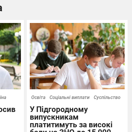
а
їна
Освіта
Соціальні виплати
Суспільство
осив
У Підгородному
випускникам
платитимуть за високі