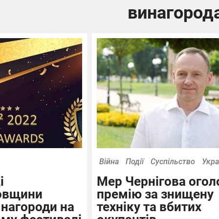
винагород
Війна
Події
Суспільство
Укра
і
Мер Чернігова огол
овщини
премію за знищену
 нагороди на
техніку та вбитих