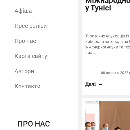
Міжнародно
у Тунісі
Афіша
Прес релізи
Троє юних науковців і
Про нас
вибороли нагороди на
інженерної науки та тех
них ...
Карта сайту
Автори
08 вересня 2022 о
Далі
Контакти
ПРО НАС