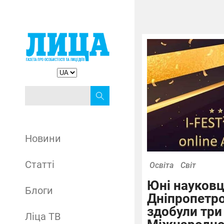
Новини
Статті
Освіта
Світ
Юні науковц
Блоги
Дніпропетр
здобули три
Ліца ТВ