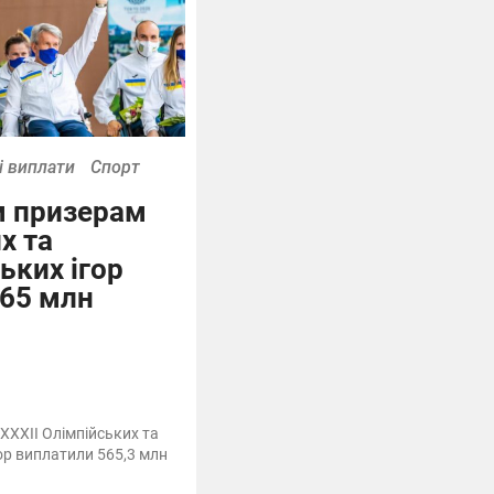
і виплати
Спорт
м призерам
х та
ьких ігор
565 млн
XXXII Олімпійських та
ор виплатили 565,3 млн