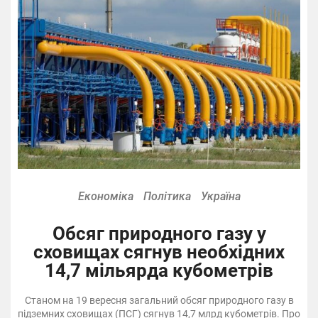
Економіка
Політика
Україна
Обсяг природного газу у
сховищах сягнув необхідних
14,7 мільярда кубометрів
Станом на 19 вересня загальний обсяг природного газу в
підземних сховищах (ПСГ) сягнув 14,7 млрд кубометрів. Про