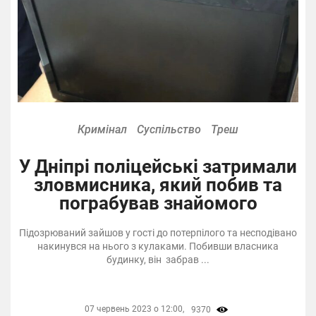
Кримінал
Суспільство
Треш
У Дніпрі поліцейські затримали
зловмисника, який побив та
пограбував знайомого
Підозрюваний зайшов у гості до потерпілого та несподівано
накинувся на нього з кулаками. Побивши власника
будинку, він забрав ...
07 червень 2023 о 12:00,
9370