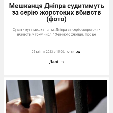
Мешканця Дніпра судитимуть
за серію жорстоких вбивств
(фото)
Судитимуть мешканця м. Дніпра за серію жорстоких
вбивств, у тому числі 13-річного хлопця. Про це
05 квітня 2023 о 15:00,
5040
Далі