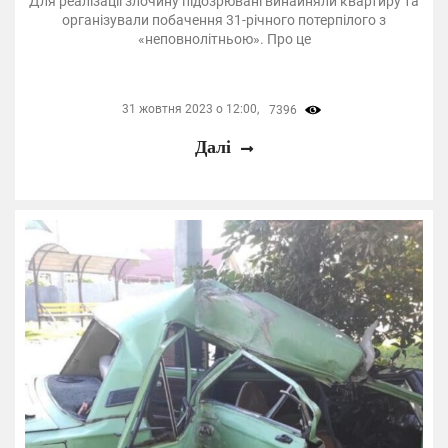
Для реалізації злочину підозрювані винайняли квартиру та
організували побачення 31-річного потерпілого з
«неповнолітньою». Про це
31 жовтня 2023 о 12:00,
7396
Далі