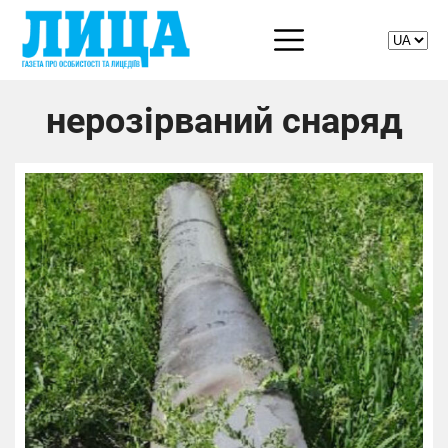
нерозірваний снаряд