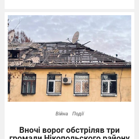
Війна
Події
Вночі ворог обстріляв три
громади Нікопольского району