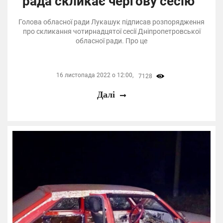
рада скликає чергову сесію
Голова обласної ради Лукашук підписав розпорядження
про скликання чотирнадцятої сесії Дніпропетровської
обласної ради. Про це
16 листопада 2022 о 12:00,
7128
Далі