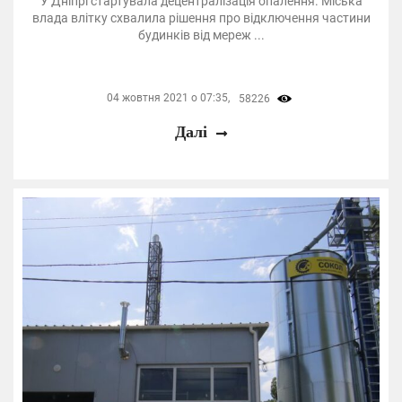
У Дніпрі стартувала децентралізація опалення. Міська
влада влітку схвалила рішення про відключення частини
будинків від мереж ...
04 жовтня 2021 о 07:35,
58226
Далі