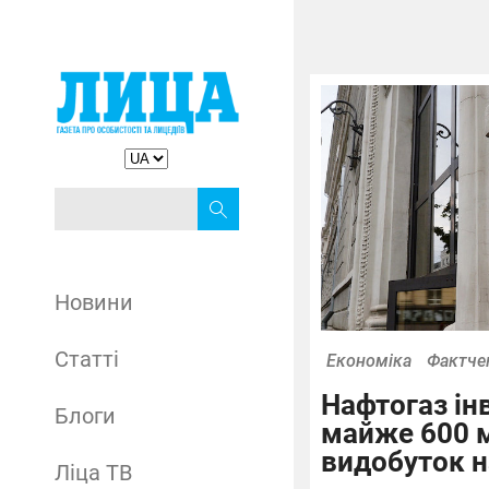
Новини
Статті
Економіка
Фактче
Нафтогаз ін
Блоги
майже 600 м
видобуток н
Ліца ТВ