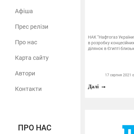
Афіша
Прес релізи
НАК “Нафтогаз України”
Про нас
в розробку концесійни
ділянок в Єгипті близько
Карта сайту
Автори
17 серпня 2021 о
Далі
Контакти
ПРО НАС