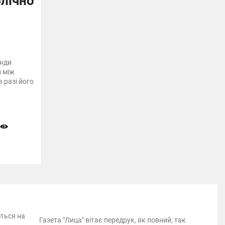
лічно
анди
 між
 разі його
ються на
Газета "Лица" вітає передрук, як повний, так