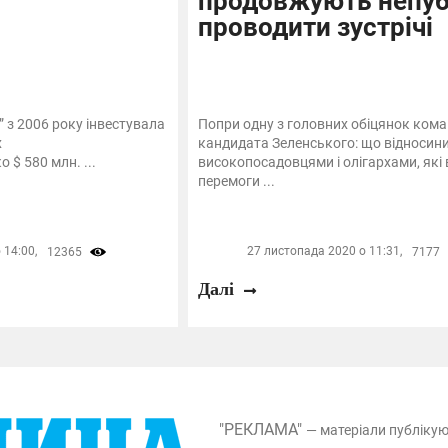
продовжують непуб
проводити зустрічі
 з 2006 року інвестувала
Попри одну з головних обіцянок ком
х
кандидата Зеленського: що відносини
 $ 580 млн. ...
високопосадовцями і олігархами, які в
перемоги ...
 14:00,
27 листопада 2020 о 11:31,
12365
7177
Далі
"РЕКЛАМА"
— матеріали публіку