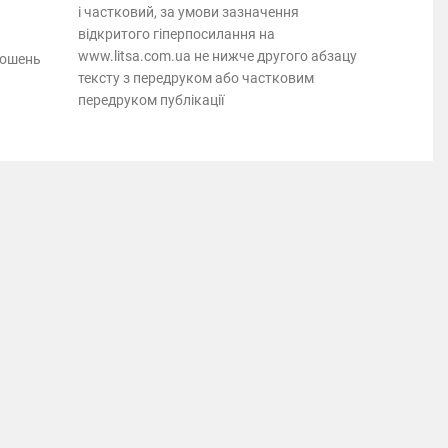
і частковий, за умови зазначення
відкритого гіперпосилання на
www.litsa.com.ua не нижче другого абзацу
лошень
тексту з передруком або частковим
передруком публікації