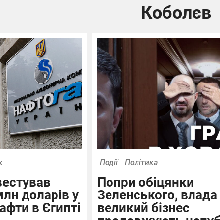
Коболєв
к
Події
Політика
вестував
Попри обіцянки
лн доларів у
Зеленського, влада
афти в Єгипті
великий бізнес