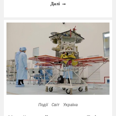
Далі
Події
Світ
Україна