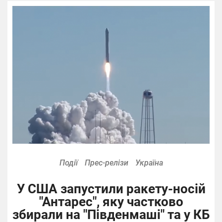
Події
Прес-релізи
Україна
У США запустили ракету-носій
"Антарес", яку частково
збирали на "Південмаші" та у КБ