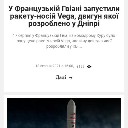
У Французькій Гвіані запустили
ракету-носій Vega, двигун якої
розроблено у Дніпрі
17 серпня у Французькій Гвіані з комодрому Куру було
запущено ракету-носій Vega, частину двигуна якої
розробляли у КБ ...
18 серпня 2021 о 16:00,
8199
Далі