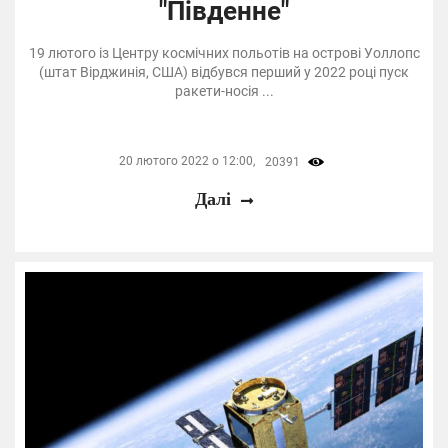
"Південне"
19 лютого із Центру космічних польотів на острові Уоллопс
(штат Вірджинія, США) відбувся перший у 2022 році пуск
ракети-носія ...
20 лютого 2022 о 12:00,
20391
Далі