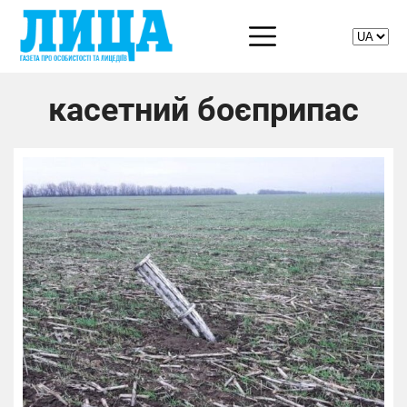
касетний боєприпас