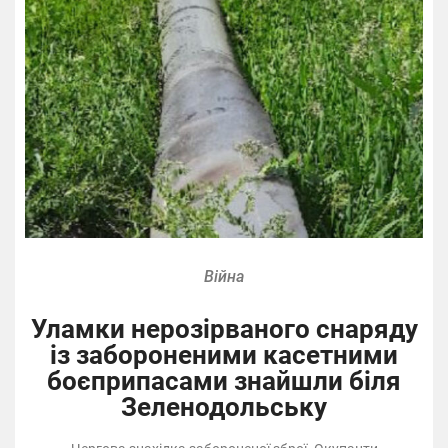
Війна
Уламки нерозірваного снаряду
із забороненими касетними
боєприпасами знайшли біля
Зеленодольську