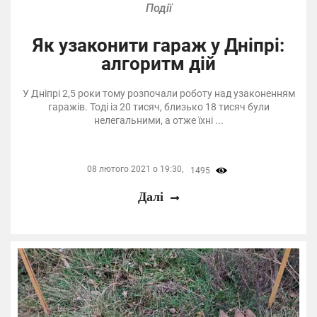
Події
Як узаконити гараж у Дніпрі:
алгоритм дій
У Дніпрі 2,5 роки тому розпочали роботу над узаконенням
гаражів. Тоді із 20 тисяч, близько 18 тисяч були
нелегальними, а отже їхні ...
08 лютого 2021 о 19:30,
1495
Далі