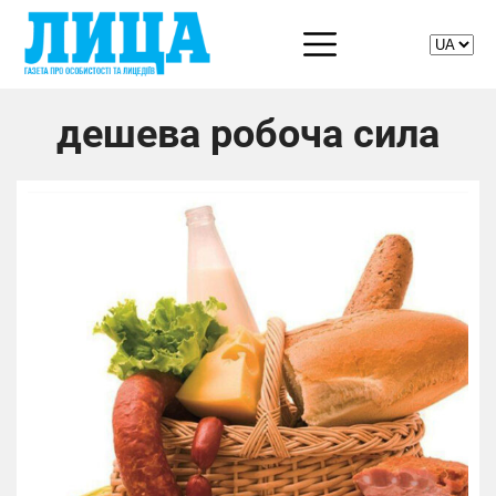
дешева робоча сила