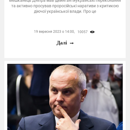
Мешканець Дніпра мав ідейні антиукраїнські переконання
та активно просував проросійські наративи з критикою
діючої української влади. Про це
19 вересня 2023 о 14:00,
10057
Далі