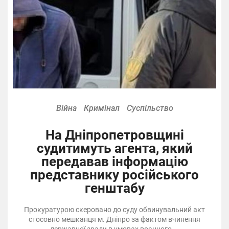
Війна
Кримінал
Суспільство
На Дніпропетровщині
судитимуть агента, який
передавав інформацію
представнику російського
генштабу
Прокуратурою скеровано до суду обвинувальний акт
стосовно мешканця м. Дніпро за фактом вчинення