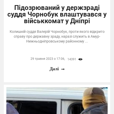
Підозрюваний у держзраді
суддя Чорнобук влаштувався у
військкомат у Дніпрі
Колишній суддя Валерій Чорнобук, проти якого відкрито
справу про державну зраду, наразі служить в Амур-
Нижньодніпровському районному ...
29 травня 2023 о 17:06,
14391
Далі