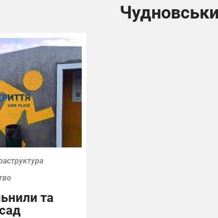
Чудновськ
раструктура
тво
льнили та
осад