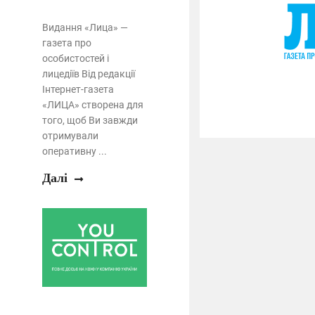
Видання «Лица» —
газета про
особистостей і
лицедіїв Від редакції
Інтернет-газета
«ЛИЦА» створена для
того, щоб Ви завжди
отримували
оперативну ...
Далі