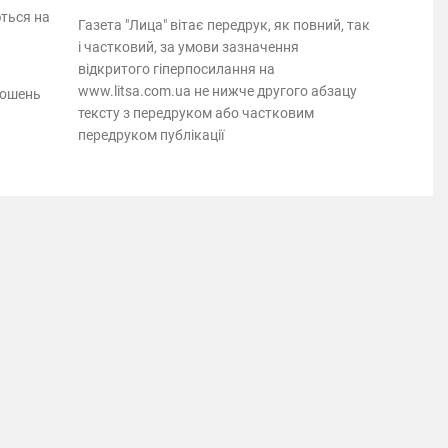
ються на
Газета "Лица" вітає передрук, як повний, так
і частковий, за умови зазначення
відкритого гіперпосилання на
www.litsa.com.ua не нижче другого абзацу
лошень
тексту з передруком або частковим
передруком публікації