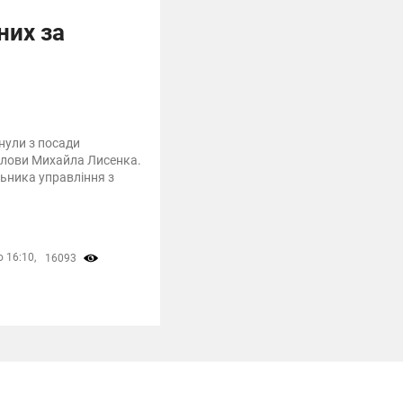
них за
нули з посади
олови Михайла Лисенка.
ьника управління з
 16:10,
16093