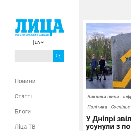
Новини
Статті
Виклики війни
Інф
Політика
Суспільс
Блоги
У Дніпрі зві
усунули з п
Ліца ТВ