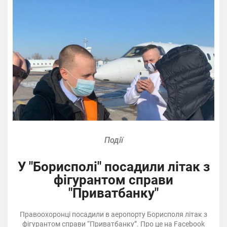
Події
У "Борисполі" посадили літак з
фігурантом справи
"Приватбанку"
Правоохоронці посадили в аеропорту Борисполя літак з
фігурантом справи “Приватбанку”. Про це на Facebook