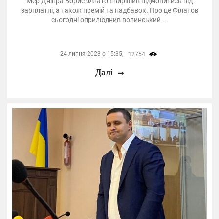
Мер Дніпра Борис Філатов вирішив відмовитись від
зарплатні, а також премій та надбавок. Про це Філатов
сьогодні оприлюднив волинський ...
24 липня 2023 о 15:35,
12754
Далі