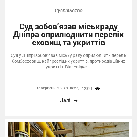
Суспільство
Суд зобов’язав міськраду
Дніпра оприлюднити перелік
сховищ та укриттів
Суд у Дніпрі зобов’язав міську раду оприлюднити перелік
бомбосховищ, найпростіших укриттів, протирадіаційних
укриттів. Відповідне ...
02 червень 2023 о 08:52,
12321
Далі