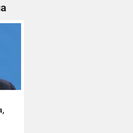
ла
я,