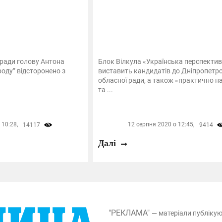
айради голову Антона
Блок Вілкула «Українська перспекти
роду” відсторонено з
виставить кандидатів до Дніпропетр
обласної ради, а також «практично на 
та ...
 10:28,
12 серпня 2020 о 12:45,
14117
9414
Далі
"РЕКЛАМА"
— матеріали публіку