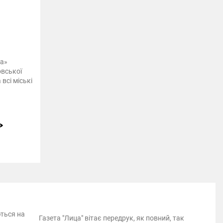
ва»
овської
всі міські
ються на
Газета "Лица" вітає передрук, як повний, так