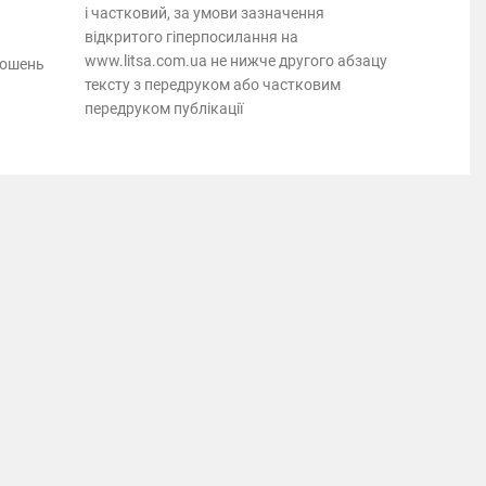
і частковий, за умови зазначення
відкритого гіперпосилання на
www.litsa.com.ua не нижче другого абзацу
лошень
тексту з передруком або частковим
передруком публікації