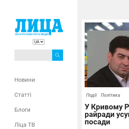
Новини
Статті
Події
Політика
У Кривому Р
Блоги
райради усу
посади
Ліца ТВ