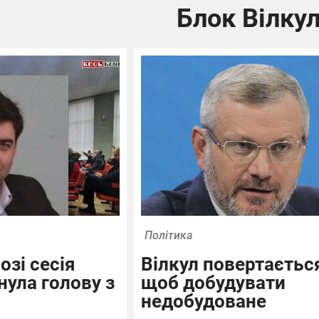
Блок Вілку
Політика
озі сесія
Вілкул повертаєтьс
нула голову з
щоб добудувати
недобудоване