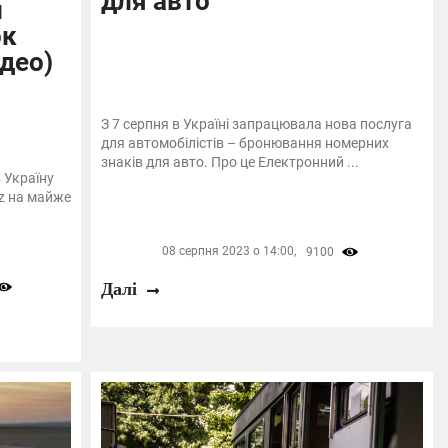
для авто
и
ок
део)
З 7 серпня в Україні запрацювала нова послуга
для автомобілістів – бронювання номерних
знаків для авто. Про це Електронний ...
 Україну
z на майже
08 серпня 2023 о 14:00,
9100
Далі