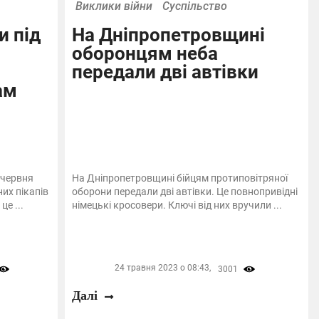
Виклики війни
Суспільство
и під
На Дніпропетровщині
оборонцям неба
передали дві автівки
ам
 червня
На Дніпропетровщині бійцям протиповітряної
их пікапів
оборони передали дві автівки. Це повнопривідні
е ...
німецькі кросовери. Ключі від них вручили ...
24 травня 2023 о 08:43,
3001
Далі