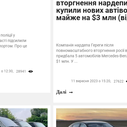
вторгнення нардеп
купили нових автів
майже на $3 млн (ві
оліції у
асті підсилили
Компанія нардепа Гереги після
портом. Про це
повномасштабного вторгнення росії в
придбала 5 автомобілів Mercedes-Ben
$1 млн. У ...
о 12:30,
28941
11 вересня 2023 о 15:20,
27622
Далі