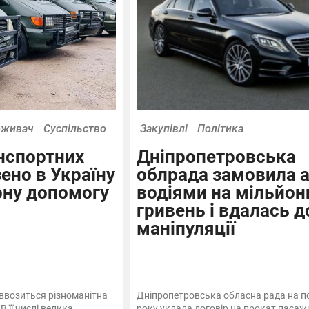
оживач
Суспільство
Закупівлі
Політика
нспортних
Дніпропетровська
ено в Україну
облрада замовила а
рну допомогу
водіями на мільйон
гривень і вдалась д
маніпуляції
у ввозиться різноманітна
Дніпропетровська обласна рада на п
 її числі велика
року уклала договір на прокат паса