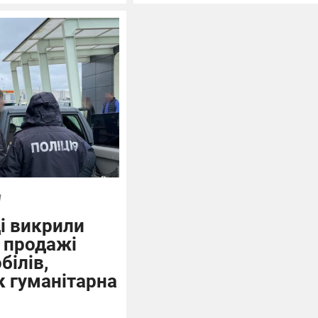
л
і викрили
а продажі
білів,
к гуманітарна