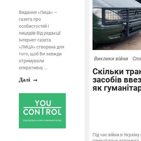
Видання «Лица» —
газета про
особистостей і
лицедіїв Від редакції
Інтернет-газета
«ЛИЦА» створена для
того, щоб Ви завжди
Виклики війни
Сп
отримували
оперативну ...
Скільки тра
засобів ввез
Далі
як гуманіта
Під час війни в Україн
гуманітарна допомога. В