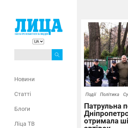
Новини
Статті
Події
Політика
Су
Патрульна п
Блоги
Дніпропетр
отримала ші
Ліца ТВ