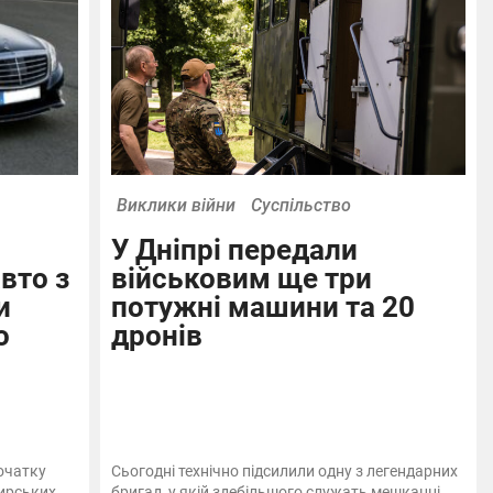
Виклики війни
Суспільство
У Дніпрі передали
вто з
військовим ще три
и
потужні машини та 20
о
дронів
очатку
Сьогодні технічно підсилили одну з легендарних
жирських
бригад, у якій здебільшого служать мешканці