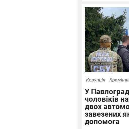
Корупція
Криміна
У Павлоград
чоловіків н
двох автомо
завезених я
допомога