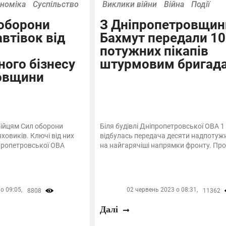
номіка
Суспільство
Виклики війни
Війна
Події
 оборони
З Дніпропетровщин
автівок від
Бахмут передали 10
потужних пікапів
ного бізнесу
штурмовим бригад
овщини
ійцям Сил оборони
Біля будівлі Дніпропетровської ОВА 1
ховиків. Ключі від них
відбулась передача десяти надпотужн
пропетровської ОВА
на найгарячіші напрямки фронту. Про ц
о 09:05,
02 червень 2023 о 08:31,
8808
11362
Далі