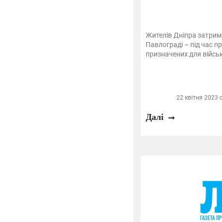
Жителів Дніпра затрима
Павлограді – під час п
призначених для військ
22 квітня 2023 о
Далі