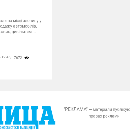
ли на місці злочину у
родажу автомобілів,
ових, цивільним ...
 12:45,
7672
"РЕКЛАМА"
— матеріали публіку
правах реклами