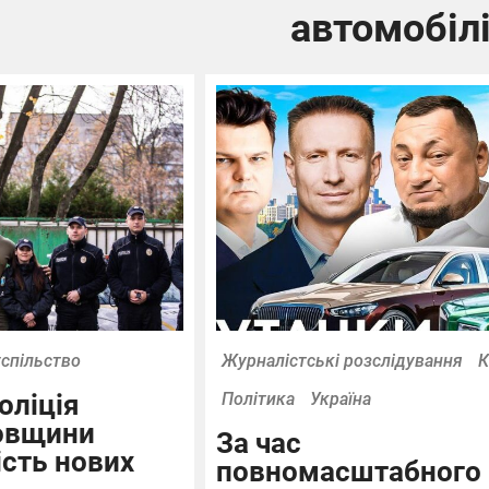
автомобіл
спільство
Журналістські розслідування
К
оліція
Політика
Україна
овщини
За час
сть нових
повномасштабного