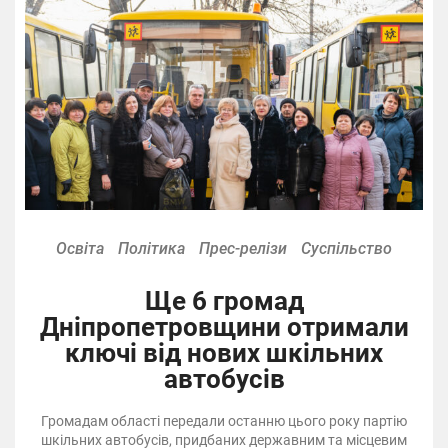
Освіта
Політика
Прес-релізи
Суспільство
Ще 6 громад
Дніпропетровщини отримали
ключі від нових шкільних
автобусів
Громадам області передали останню цього року партію
шкільних автобусів, придбаних державним та місцевим