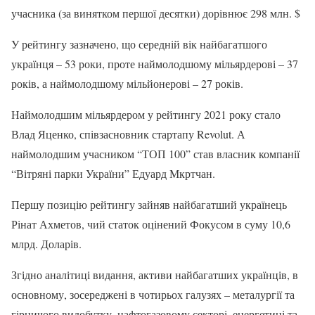
учасника (за винятком першої десятки) дорівнює 298 млн. $
У рейтингу зазначено, що середній вік найбагатшого
українця – 53 роки, проте наймолодшому мільярдерові – 37
років, а наймолодшому мільйонерові – 27 років.
Наймолодшим мільярдером у рейтингу 2021 року стало
Влад Яценко, співзасновник стартапу Revolut. А
наймолодшим учасником “ТОП 100” став власник компанії
“Вітряні парки України” Едуард Мкртчан.
Першу позицію рейтингу зайняв найбагатший українець
Рінат Ахметов, чий статок оцінений Фокусом в суму 10,6
млрд. Доларів.
Згідно аналітиці видання, активи найбагатших українців, в
основному, зосереджені в чотирьох галузях – металургії та
гірничого видобутку, нафтогазовому секторі, енергетиці та