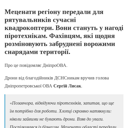
Меценати регіону передали для
рятувальників сучасні
квадрокоптери. Вони стануть у нагоді
піротехнікам. Фахівцям, які щодня
розміновують забруднені ворожими
снарядами території.
Про це повідомляє ДніпроОВА.
Дрони від благодійників ДСНСникам вручив голова
Сергій Лисак
Дніпропетровської ОВА
.
«
Позавчора, відвідуючи піротехніків, запитав, що ще
їм потрібно для роботи. Хлопці скромно натякнули:
ніколи зайвими не бувають дрони. Взяв до уваги.
Поспілкувався із бізнесом. Меценати області передали