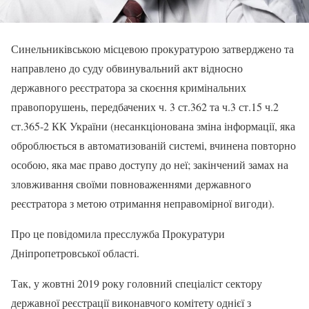
Синельниківською місцевою прокуратурою затверджено та
направлено до суду обвинувальний акт відносно
державного реєстратора за скоєння кримінальних
правопорушень, передбачених ч. 3 ст.362 та ч.3 ст.15 ч.2
ст.365-2 КК України (несанкціонована зміна інформації, яка
оброблюється в автоматизованій системі, вчинена повторно
особою, яка має право доступу до неї; закінчений замах на
зловживання своїми повноваженнями державного
реєстратора з метою отримання неправомірної вигоди).
Про це повідомила пресслужба Прокуратури
Дніпропетровської області.
Так, у жовтні 2019 року головний спеціаліст сектору
державної реєстрації виконавчого комітету однієї з