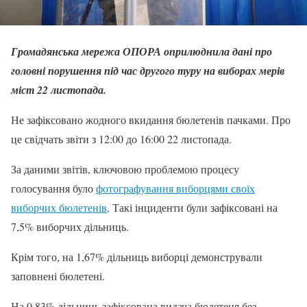
Громадянська мережа ОПОРА оприлюднила дані про
головні порушення під час другого туру на виборах мерів
міст 22 листопада.
Не зафіксовано жодного вкидання бюлетенів пачками. Про
це свідчать звіти з 12:00 до 16:00 22 листопада.
За даними звітів, ключовою проблемою процесу
голосування було
фотографування виборцями своїх
виборчих бюлетенів
. Такі інциденти були зафіксовані на
7,5% виборчих дільниць.
Крім того, на 1,67% дільниць виборці демонстрували
заповнені бюлетені.
На 0,83% дільниць зафіксована видача бюлетеня без