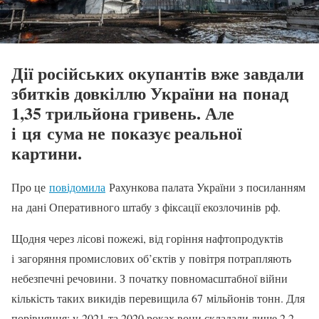
Дії російських окупантів вже завдали
збитків довкіллю України на понад
1,35 трильйона гривень. Але
і ця сума не показує реальної
картини.
Про це
повідомила
Рахункова палата України з посиланням
на дані Оперативного штабу з фіксації екозлочинів рф.
Щодня через лісові пожежі, від горіння нафтопродуктів
і загоряння промислових об’єктів у повітря потрапляють
небезпечні речовини. З початку повномасштабної війни
кількість таких викидів перевищила 67 мільйонів тонн. Для
порівняння: у 2021 та 2020 роках вони складали лише 2,2