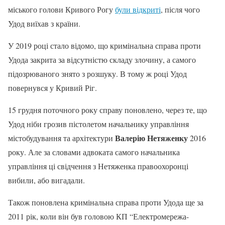
міського голови Кривого Рогу
були відкриті
, після чого
Удод виїхав з країни.
У 2019 році стало відомо, що кримінальна справа проти
Удода закрита за відсутністю складу злочину, а самого
підозрюваного знято з розшуку. В тому ж році Удод
повернувся у Кривий Ріг.
15 грудня поточного року справу поновлено, через те, що
Удод ніби грозив пістолетом начальнику управління
Валерію Нетяженку
містобудування та архітектури
2016
року. Але за словами адвоката самого начальника
управління ці свідчення з Нетяженка правоохоронці
вибили, або вигадали.
Також поновлена кримінальна справа проти Удода ще за
2011 рік, коли він був головою КП “Електромережа-