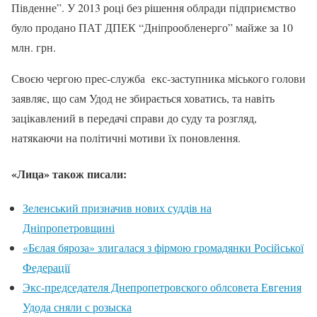
Південне”. У 2013 році без рішення облради підприємство
було продано ПАТ ДПЕК “Дніпрообленерго” майже за 10
млн. грн.
Своєю чергою прес-служба екс-заступника міського голови
заявляє, що сам Удод не збирається ховатись, та навіть
зацікавлений в передачі справи до суду та розгляд,
натякаючи на політичні мотиви їх поновлення.
«Лица» також писали:
Зеленський призначив нових суддів на
Дніпропетровщині
«Бєлая бяроза» злигалася з фірмою громадянки Російської
Федерації
Экс-председателя Днепропетровского облсовета Евгения
Удода сняли с розыска