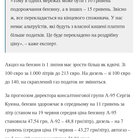
«Тому в одних мережах може бути і 10 гривень
подорожчання бензину, а в інших – 15 гривень. Звісно
ж, все перекладається на кінцевого споживача. У нас
немає альтруїстів, які будуть з власної кишені платити
більше податків. Це буде перекладено на роздрібну
ціну», – каже експерт.
Акциз на бензин із 1 липня має зрости більш як вдвічі. Зі
100 євро за 1.000 літрів до 213 євро. На дизель – зі 100 євро
до 140, на скраплений газ податок не зміниться.
За прогнозом директора консалтингової групи А-95 Сергія
Куюна, бензин здорожчає в середньому на 11 гривень за
літр (станом на 19 червня середня ціна бензину А-95
становила 47,54 грн, А-92 – 48,8 грн/літр), дизель – на 7
гривень (середня ціна 19 червня – 43,27 грн/літр), автогаз –