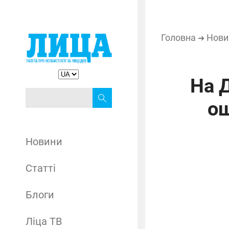
Головна
Нови
➜
На 
ош
Новини
Статті
Блоги
Ліца ТВ