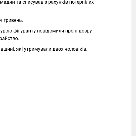
адян та списував з рахунків потерпілих
ч гривень.
урою фігуранту повідомили про підозру
райство.
вщині, які утримували двох чоловіків,