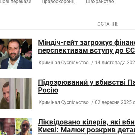
шові перекази
Правоохоронці
Шахрайство
ОСТАННІ:
Міндіч-гейт загрожує фінан
перспективам вступу до ЄС 
Кримінал
Суспільство
/
14 листопада 202
Підозрюваний у вбивстві Па
Росію
Кримінал
Суспільство
/
02 вересня 2025 о
Ліквідовано кілерів, які в
Києві: Малюк розкрив дета