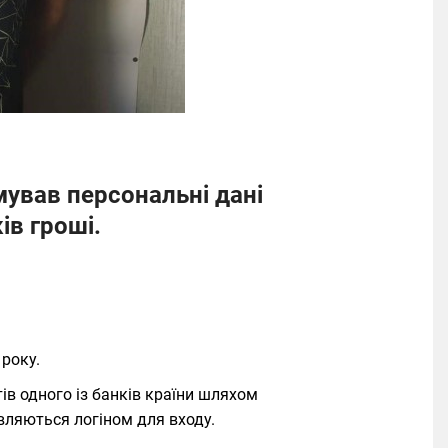
мував персональні дані
ів гроші.
 року.
в одного із банків країни шляхом
вляються логіном для входу.