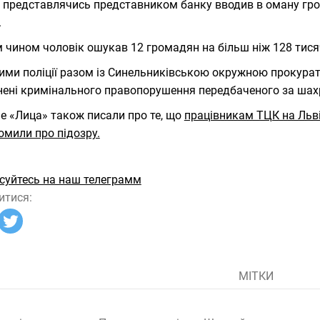
 представлячись представником банку вводив в оману гром
.
 чином чоловік ошукав 12 громадян на більш ніж 128 тися
ими поліції разом із Синельниківською окружною прокурат
нені кримінального правопорушення передбаченого за шах
е «Лица» також писали про те, що
працівникам ТЦК на Льві
омили про підозру.
суйтесь на наш телеграмм
итися:
МІТКИ