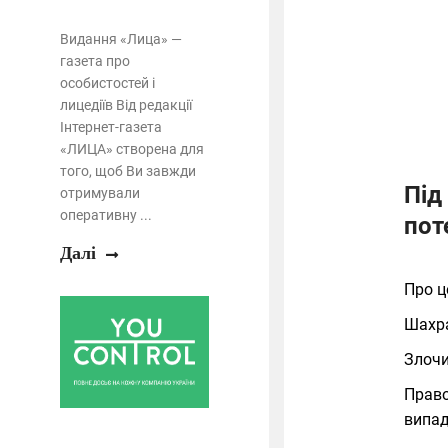
Видання «Лица» —
газета про
особистостей і
лицедіїв Від редакції
Інтернет-газета
«ЛИЦА» створена для
того, щоб Ви завжди
Під
отримували
оперативну ...
пот
Далі
Про 
Шахра
Злочи
Право
випад