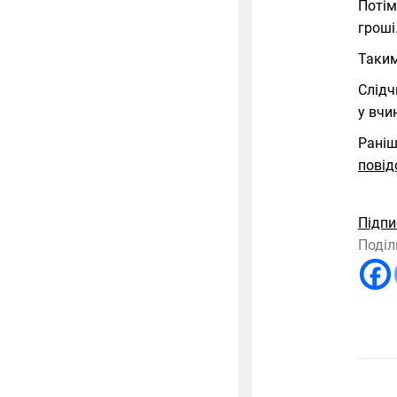
Потім
гроші
Таким
Слідч
у вчи
Раніш
повід
Підпи
Поділ