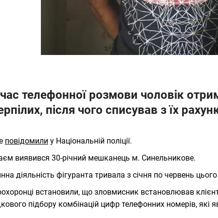
 час телефонної розмови чоловік отри
ерпілих, після чого списував з їх рахунк
це
повідомили
у Національній поліції.
єм виявився 30-річний мешканець м. Синельникове.
нна діяльність фігуранта тривала з січня по червень цього
охоронці встановили, що зловмисник встановлював клієнті
кового підбору комбінацій цифр телефонних номерів, які я