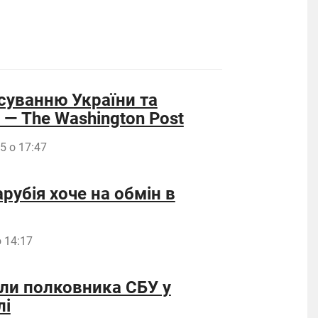
суванню України та
— The Washington Post
5 о 17:47
рубія хоче на обмін в
 14:17
били полковника СБУ у
лі