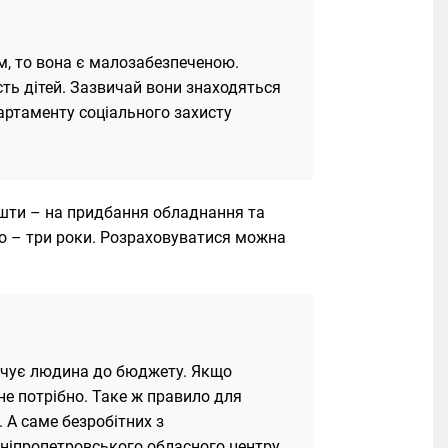
, то вона є малозабезпеченою.
сть дітей. Зазвичай вони знаходяться
артаменту соціального захисту
ошти – на придбання обладнання та
ого – три роки. Розраховуватися можна
лачує людина до бюджету. Якщо
не потрібно. Таке ж правило для
 А саме безробітних з
ніпропетровського обласного центру