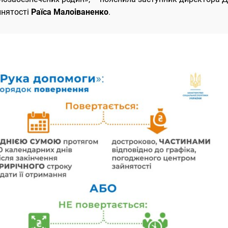
йнятості
Раїса Малоіваненко
.