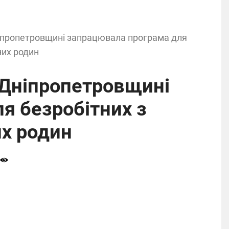
ніпропетровщині запрацювала програма для
них родин
 Дніпропетровщині
я безробітних з
х родин