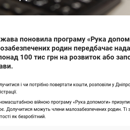
жава поновила програму «Рука допомо
озабезпечених родин передбачає нада
понад 100 тис грн на розвиток або зап
ави.
лучитися і чи потрібно повертати кошти, розповіли у Дніпр
страції.
номасштабною війною програму «Рука допомоги» призупини
є. Долучитися можуть члени малозабезпечених родин. Ті з 
тості як безробітний.