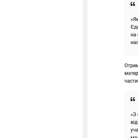
«Я
Єди
на 
на
Отрим
матер
части
«З
від
уча
ма