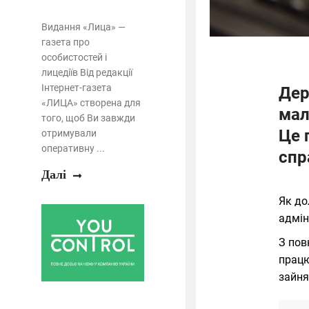
Видання «Лица» —
газета про
особистостей і
лицедіїв Від редакції
Інтернет-газета
Дер
«ЛИЦА» створена для
мал
того, щоб Ви завжди
Це 
отримували
оперативну ...
спр
Далі
Як до
адміні
З пов
працю
зайня