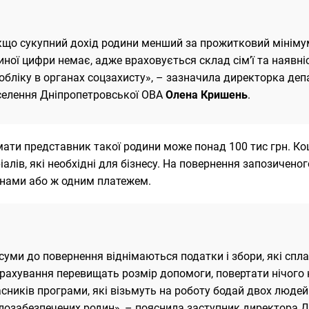
кщо сукупний дохід родини менший за прожитковий мінімум
ної цифри немає, адже враховується склад сім’ї та наявні
обліку в органах соцзахисту», – зазначила директорка деп
селення Дніпропетровської ОВА
Олена Кришень
.
ати представник такої родини може понад 100 тис грн. К
іалів, які необхідні для бізнесу. На повернення запозичен
нами або ж одним платежем.
 суми до повернення віднімаються податки і збори, які сп
рахування перевищать розмір допомоги, повертати нічого 
сників програми, які візьмуть на роботу бодай двох людей.
лозабезпечених родин», – пояснила заступник директора Д