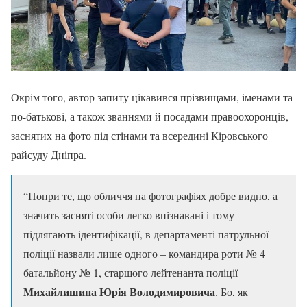
Окрім того, автор запиту цікавився прізвищами, іменами та
по-батькові, а також званнями й посадами правоохоронців,
заснятих на фото під стінами та всередині Кіровського
райсуду Дніпра.
“Попри те, що обличчя на фотографіях добре видно, а
значить засняті особи легко впізнавані і тому
підлягають ідентифікації, в департаменті патрульної
поліції назвали лише одного – командира роти № 4
батальйону № 1, старшого лейтенанта поліції
Михайлишина Юрія Володимировича
. Бо, як