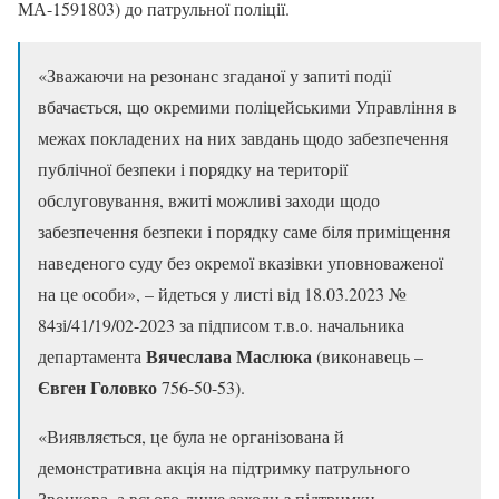
МА-1591803)
до патрульної поліції.
«Зважаючи на резонанс згаданої у запиті події
вбачається, що окремими поліцейськими Управління в
межах покладених на них завдань щодо забезпечення
публічної безпеки і порядку на території
обслуговування, вжиті можливі заходи щодо
забезпечення безпеки і порядку саме біля приміщення
наведеного суду без окремої вказівки уповноваженої
на це особи», – йдеться у листі від 18.03.2023 №
84зі/41/19/02-2023 за підписом т.в.о. начальника
Вячеслава Маслюка
департамента
(виконавець –
Євген Головко
756-50-53).
«Виявляється, це була не організована й
демонстративна акція на підтримку патрульного
Звонкова, а всього-лише заходи з підтримки