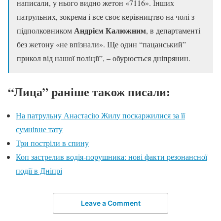
написали, у нього видно жетон «7116». Інших
патрульних, зокрема і все своє керівництво на чолі з
Андрієм Калюжним
підполковником
, в департаменті
без жетону «не впізнали». Ще один “пацанський”
прикол від нашої поліції”, – обурюється дніпрянин.
“Лица” раніше також писали:
На патрульну Анастасію Жилу поскаржилися за її
сумнівне тату
Три постріли в спину
Коп застрелив водія-порушника: нові факти резонансної
події в Дніпрі
Leave a Comment