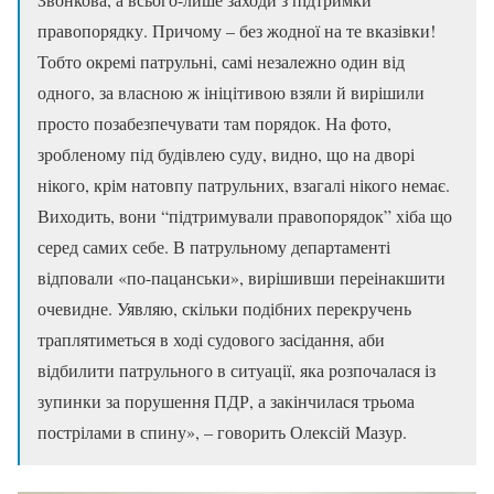
правопорядку. Причому – без жодної на те вказівки!
Тобто окремі патрульні, самі незалежно один від
одного, за власною ж ініцітивою взяли й вирішили
просто позабезпечувати там порядок. На фото,
зробленому під будівлею суду, видно, що на дворі
нікого, крім натовпу патрульних, взагалі нікого немає.
Виходить, вони “підтримували правопорядок” хіба що
серед самих себе. В патрульному департаменті
відповали «по-пацанськи», вирішивши переінакшити
очевидне. Уявляю, скільки подібних перекручень
траплятиметься в ході судового засідання, аби
відбилити патрульного в ситуації, яка розпочалася із
зупинки за порушення ПДР, а закінчилася трьома
пострілами в спину», – говорить Олексій Мазур.