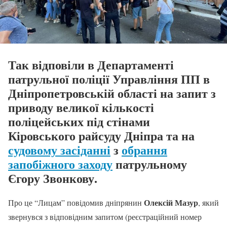
Так відповіли в Департаменті
патрульної поліції Управління ПП в
Дніпропетровській області на запит з
приводу великої кількості
поліцейських під стінами
Кіровського райсуду Дніпра та на
судовому засіданні
з
обрання
запобіжного заходу
патрульному
Єгору Звонкову.
Олексій Мазур
Про це “Лицам” повідомив дніпрянин
, який
звернувся з відповідним запитом (
реєстраційний номер